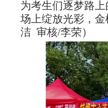
为考生们逐梦路上
场上绽放光彩，金
洁 审核/李荣
）