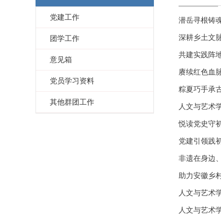
党建工作
潜岳寻根铸魂
深耕乡土文脉
团学工作
共建实践阵地
意见箱
赓续红色血脉
党员学习资料
粽夏巧手承
其他群团工作
人文与艺术
悦读党史守初
党建引领践初
非遗在身边
助力安徽乡
人文与艺术
人文与艺术