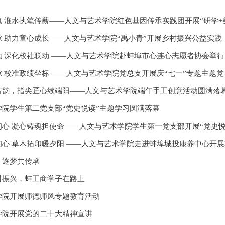
 淮水执笔传薪——人文与艺术学院红色基因传承实践团开展“研学+美育
 助力童心成长——人文与艺术学院“禹小青”开展乡村振兴公益实践
 深化校社联动 ——人文与艺术学院赴蚌埠市心连心志愿者协会举行大
 校准政绩坐标 ——人文与艺术学院党总支开展庆“七一”专题主题党日活
古韵，指尖匠心续端阳——人文与艺术学院端午手工创意活动圆满落
学院学生第二党支部“党史悦读”主题学习圆满落幕
心 凝心铸魂担使命——人文与艺术学院学生第一党支部开展“党史悦读”
心 草木拓印暖夕阳 ——人文与艺术学院走进蚌埠城投康养中心开展非
、逐梦共传承
村振兴，蚌工商学子在路上
学院开展师德师风专题教育活动
学院开展党的二十大精神宣讲